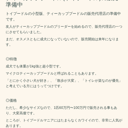
準備中
トイプードルの小型版、ティーカッププードルの販売代理店の準備中
です。
友人がティーカッププードルのブリーダーを始めるので、販売代理店の一つ
にさせてもらいました。
まだ、オスメスともに成犬になっていないので、販売開始は来年になりま
す。
◎特徴
成犬でも体重が1kg強と超小型です。
マイクロティーカッププードルと呼ばれることもあります。
「とにかく小さい犬が好き」、「散歩が大変」、「トイレが楽なのが優先」
と考えている方にはうってつけです。
◎価格
ただし、希少なサイズなので、1匹60万円〜100万円で販売される事もあ
り、大変高価です。
ところが、トイプードルマニアにはたまらなくカワイイので、非常に人気が
あります。